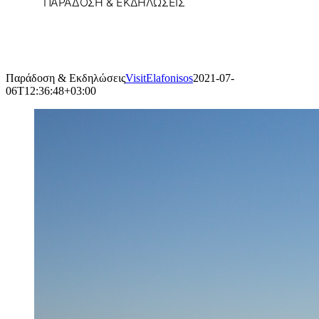
ΠΑΡΆΔΟΣΗ & ΕΚΔΗΛΏΣΕΙΣ
Παράδοση & Εκδηλώσεις
VisitElafonisos
2021-07-
06T12:36:48+03:00