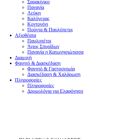
Σαρακίνικο
Παναγία
Λεύκη
Καλόγερας
Κοντογόνι
Πούντα & Παυλόπετρι
Αξιοθέατα
Παυλοπέτρι
Άγιος Σπυρίδων
Παναγία η Κατωνησιώτισσα
Διαμονή
Φαγητό & Διασκέδαση
Φαγητό & Γαστρονομία
Διασκέδαση & Χαλάρωση
Πληροφορίες
Πληροφορίες
Δρομολόγια για Ελαφόνησο