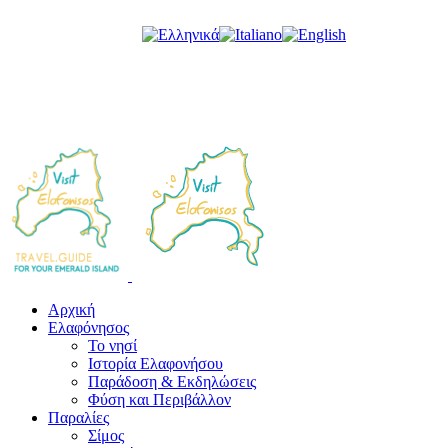
Μετάβαση
στο
περιεχόμενο
32° C
Clear Sky
Αρχική
Ελαφόνησος
Το νησί
Ιστορία Ελαφονήσου
Παράδοση & Εκδηλώσεις
Φύση και Περιβάλλον
Παραλίες
Σίμος